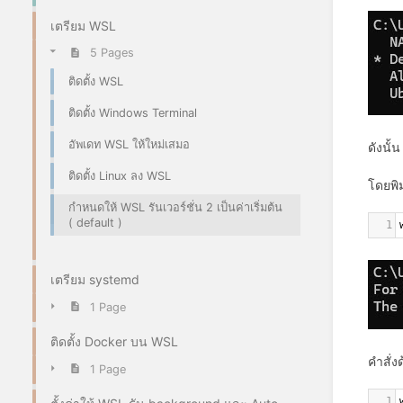
เตรียม WSL
5 Pages
ติดตั้ง WSL
ติดตั้ง Windows Terminal
อัพเดท WSL ให้ใหม่เสมอ
ดังนั้
ติดตั้ง Linux ลง WSL
โดยพิม
กำหนดให้ WSL รันเวอร์ชั่น 2 เป็นค่าเริ่มต้น
( default )
1
เตรียม systemd
1 Page
ติดตั้ง Docker บน WSL
คำสั่
1 Page
1